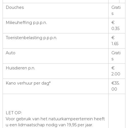
Douches
Grati
s
Milieuheffing p.p.p.n.
€
0.35
Toeristenbelasting p.p.p.n.
€
1.65
Auto
Grati
s
Huisdieren p.n.
€
2.00
Kano verhuur per dag*
€35.
00
LET OP:
Voor gebruik van het natuurkampeerterrein heeft
u een lidmaatschap nodig van 19,95 per jaar.