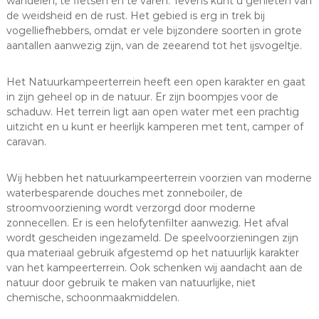
wandelen, te fietsen en te varen. Tevens kunt u genieten van
de weidsheid en de rust. Het gebied is erg in trek bij
vogelliefhebbers, omdat er vele bijzondere soorten in grote
aantallen aanwezig zijn, van de zeearend tot het ijsvogeltje.
Het Natuurkampeerterrein heeft een open karakter en gaat
in zijn geheel op in de natuur. Er zijn boompjes voor de
schaduw. Het terrein ligt aan open water met een prachtig
uitzicht en u kunt er heerlijk kamperen met tent, camper of
caravan.
Wij hebben het natuurkampeerterrein voorzien van moderne
waterbesparende douches met zonneboiler, de
stroomvoorziening wordt verzorgd door moderne
zonnecellen. Er is een helofytenfilter aanwezig. Het afval
wordt gescheiden ingezameld. De speelvoorzieningen zijn
qua materiaal gebruik afgestemd op het natuurlijk karakter
van het kampeerterrein. Ook schenken wij aandacht aan de
natuur door gebruik te maken van natuurlijke, niet
chemische, schoonmaakmiddelen.