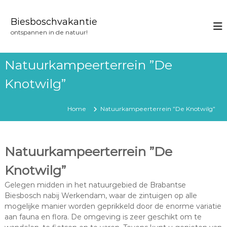
G
a
Biesboschvakantie
n
ontspannen in de natuur!
a
a
r
Natuurkampeerterrein ”De
d
e
Knotwilg”
i
n
Home
Natuurkampeerterrein ”De Knotwilg”
h
o
u
d
Natuurkampeerterrein ”De
Knotwilg”
Gelegen midden in het natuurgebied de Brabantse
Biesbosch nabij Werkendam, waar de zintuigen op alle
mogelijke manier worden geprikkeld door de enorme variatie
aan fauna en flora. De omgeving is zeer geschikt om te