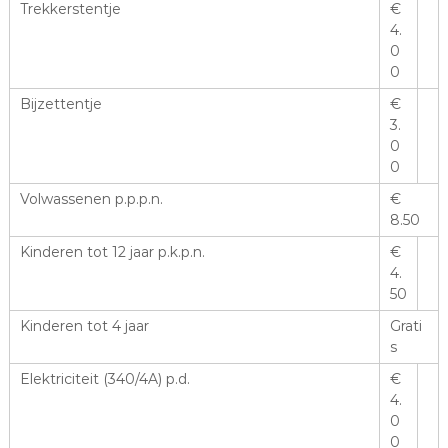
Trekkerstentje
€
4.
0
0
Bijzettentje
€
3.
0
0
Volwassenen p.p.p.n.
€
8.50
Kinderen tot 12 jaar p.k.p.n.
€
4.
50
Kinderen tot 4 jaar
Grati
s
Elektriciteit (340/4A) p.d.
€
4.
0
0