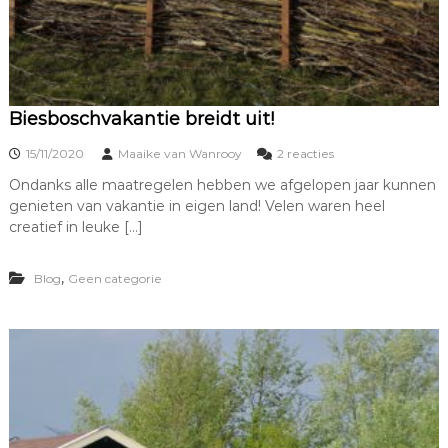
n
g
s
.
Biesboschvakantie breidt uit!
o
15/11/2020
Maaike van Wanrooy
2 reacties
p
Ondanks alle maatregelen hebben we afgelopen jaar kunnen
B
genieten van vakantie in eigen land! Velen waren heel
i
e
creatief in leuke […]
s
b
,
Blog
Geen categorie
o
s
c
h
v
a
k
a
n
t