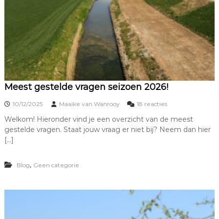
Meest gestelde vragen seizoen 2026!
o
10/12/2025
Maaike van Wanrooy
18 reacties
p
Welkom! Hieronder vind je een overzicht van de meest
M
gestelde vragen. Staat jouw vraag er niet bij? Neem dan hier
e
e
[…]
s
t
,
Blog
Geen categorie
g
e
s
t
e
l
d