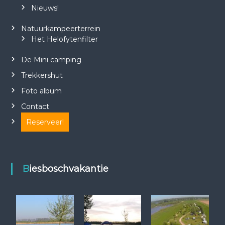
w
Nieuws!
e
w
Natuurkampeerterrein
e
Het Helofytenfilter
b
s
i
De Mini camping
t
Trekkershut
e
!
Foto album
Contact
Reserveer!
Biesboschvakantie