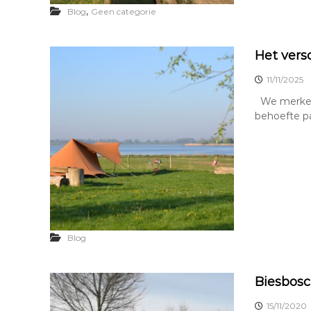
,
Blog
Geen categorie
Het vers
11/11/2025
We merken 
behoefte p
Blog
Biesbosc
15/11/2020