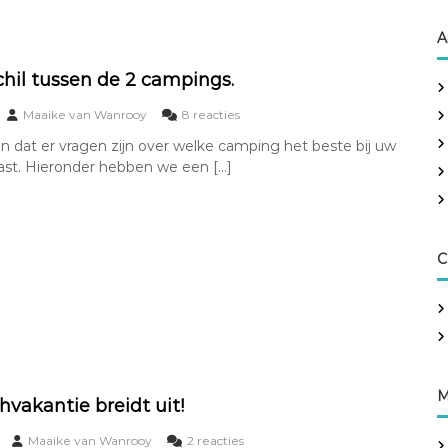
l
d
A
e
v
r
chil tussen de 2 campings.
a
g
o
Maaike van Wanrooy
8 reacties
e
p
dat er vragen zijn over welke camping het beste bij uw
n
H
ast. Hieronder hebben we een […]
s
e
e
t
i
v
z
e
o
r
e
s
C
n
c
2
h
0
i
2
l
6
t
!
u
s
M
s
hvakantie breidt uit!
e
n
o
Maaike van Wanrooy
2 reacties