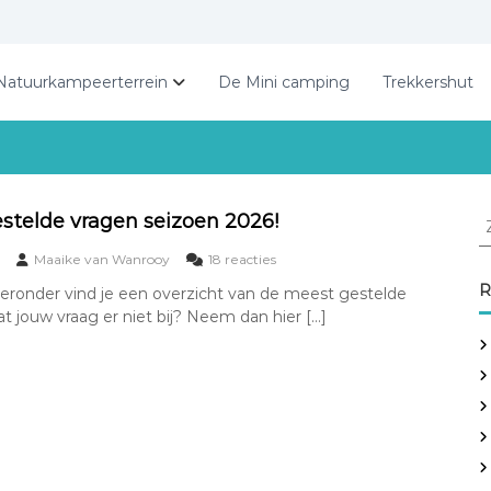
Natuurkampeerterrein
De Mini camping
Trekkershut
Z
stelde vragen seizoen 2026!
o
o
Maaike van Wanrooy
18 reacties
e
p
k
R
eronder vind je een overzicht van de meest gestelde
M
e
at jouw vraag er niet bij? Neem dan hier […]
e
n
e
n
s
t
a
g
a
e
r
s
:
t
e