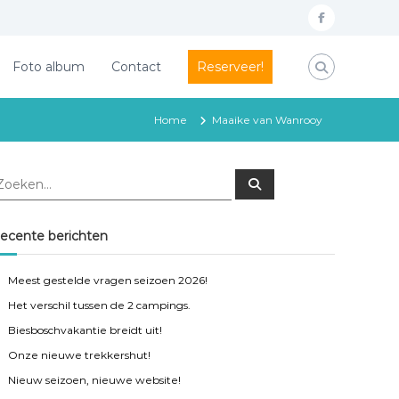
f
a
Foto album
Contact
Reserveer!
c
e
Home
Maaike van Wanrooy
b
o
o
Z
o
e
k
k
e
ecente berichten
n
Meest gestelde vragen seizoen 2026!
Het verschil tussen de 2 campings.
Biesboschvakantie breidt uit!
Onze nieuwe trekkershut!
Nieuw seizoen, nieuwe website!