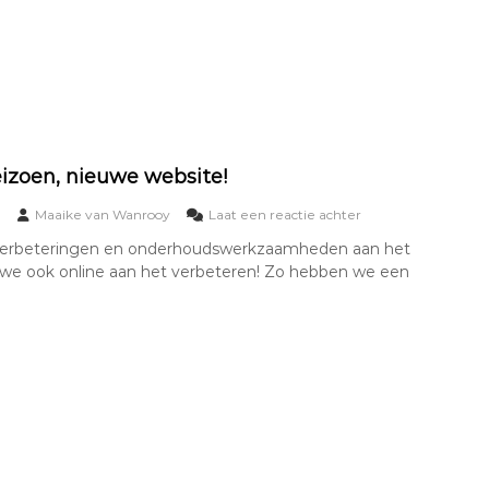
i
e
t
u
!
w
e
t
r
e
k
k
izoen, nieuwe website!
e
r
o
Maaike van Wanrooy
Laat een reactie achter
s
p
 verbeteringen en onderhoudswerkzaamheden aan het
h
N
jn we ook online aan het verbeteren! Zo hebben we een
u
i
t
e
!
u
w
s
e
i
z
o
e
n
,