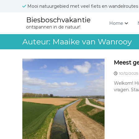
G
Mooi natuurgebied met veel fiets en wandelroutes
a
n
Biesboschvakantie
a
Home
ontspannen in de natuur!
a
r
Auteur:
Maaike van Wanrooy
d
e
i
n
Meest ge
h
10/12/2025
o
u
Welkom! Hi
d
vragen. Sta