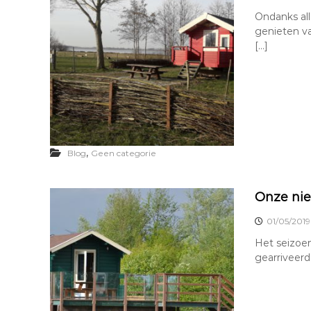
Ondanks al
genieten va
[…]
,
Blog
Geen categorie
Onze nie
01/05/2019
Het seizoen
gearriveerd