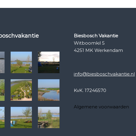
n
i
e
u
w
e
sboschvakantie
Biesbosch Vakantie
w
Witboomkil 5
e
b
4251 MK Werkendam
s
i
t
e
info@biesboschvakantie.nl
!
KvK. 17246570
Algemene voorwaarden