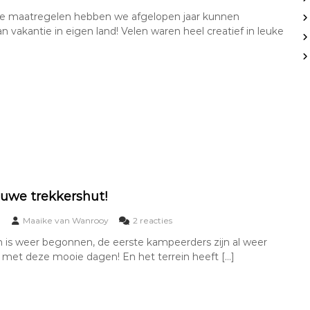
d
p
le maatregelen hebben we afgelopen jaar kunnen
e
B
n vakantie in eigen land! Velen waren heel creatief in leuke
2
i
c
e
a
s
m
b
p
o
i
s
n
c
g
h
s
v
.
a
k
a
n
t
uwe trekkershut!
i
e
o
Maaike van Wanrooy
2 reacties
b
p
 is weer begonnen, de eerste kampeerders zijn al weer
r
O
 met deze mooie dagen! En het terrein heeft […]
e
n
i
z
d
e
t
n
u
i