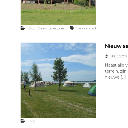
,
Blog
Geen categorie
trekkershut
Nieuw se
31/03/2019
Naast alle
terrein, zi
nieuwe […]
Blog